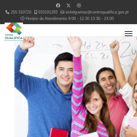
255 310720
933191283
esfelgueiras@centroqualifica.gov.pt
Horário de Atendimento 9:00 - 12:30 13:30 - 23:00