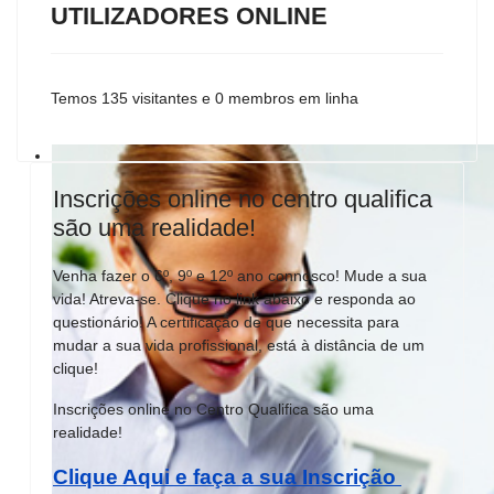
UTILIZADORES ONLINE
Temos 135 visitantes e 0 membros em linha
Inscrições online no centro qualifica
são uma realidade!
Venha fazer o 6º, 9º e 12º ano connosco! Mude a sua
vida! Atreva-se. Clique no link abaixo e responda ao
questionário! A certificação de que necessita para
mudar a sua vida profissional, está à distância de um
clique!
Inscrições online no Centro Qualifica são uma
realidade!
Clique Aqui e faça a sua Inscrição