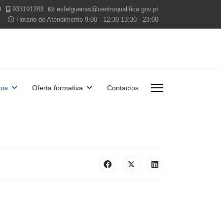
0
933191283
esfelgueiras@centroqualifica.gov.pt
Horário de Atendimento 9:00 - 12:30 13:30 - 23:00
os
Oferta formativa
Contactos