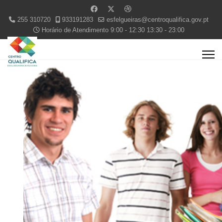
255 310720
933191283
esfelgueiras@centroqualifica.gov.pt
Horário de Atendimento 9:00 - 12:30 13:30 - 23:00