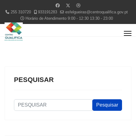
255 310720
933191283
esfelgueiras@centroqualifica.gov.pt
Horário de Atendimento 9:00 - 12:30 13:30 - 23:00
PESQUISAR
PESQUISAR
Pesquisar