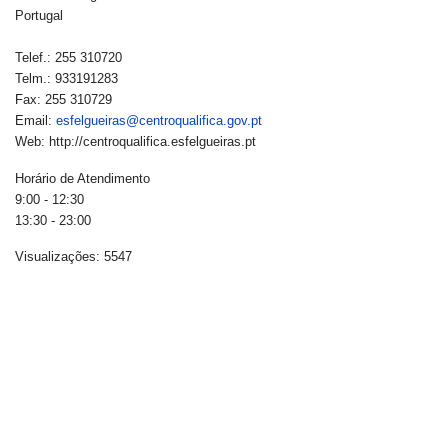
Portugal
Telef.: 255 310720
Telm.: 933191283
Fax: 255 310729
Email:
esfelgueiras@centroqualifica.gov.pt
Web: http://centroqualifica.esfelgueiras.pt
Horário de Atendimento
9:00 - 12:30
13:30 - 23:00
Visualizações: 5547
© 2019 Desenvolvido pela Escola Secundária de Felgueiras