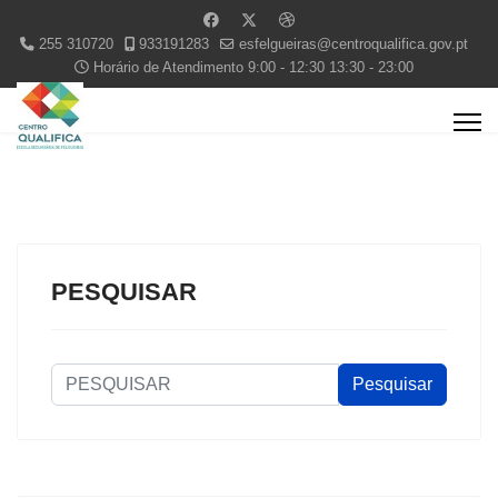
255 310720
933191283
esfelgueiras@centroqualifica.gov.pt
Horário de Atendimento 9:00 - 12:30 13:30 - 23:00
PESQUISAR
PESQUISAR
Pesquisar