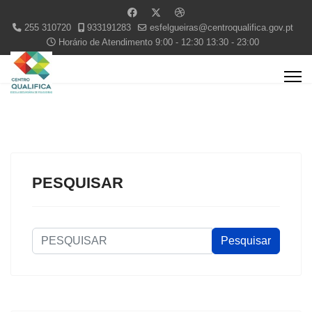
255 310720
933191283
esfelgueiras@centroqualifica.gov.pt
Horário de Atendimento 9:00 - 12:30 13:30 - 23:00
PESQUISAR
PESQUISAR
Pesquisar