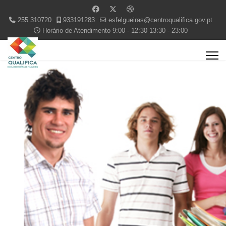
255 310720
933191283
esfelgueiras@centroqualifica.gov.pt
Horário de Atendimento 9:00 - 12:30 13:30 - 23:00