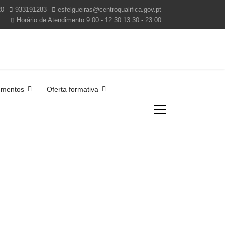
20
933191283
esfelgueiras@centroqualifica.gov.pt
Horário de Atendimento 9:00 - 12:30 13:30 - 23:00
mentos
Oferta formativa